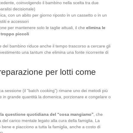
ecedente, coinvolgendo il bambino nella scelta tra due
aralisi decisionale)
nica, con un abito per giorno riposto in un cassetto o in un
iti e accessori
one per mantenere solo le taglie attuali, il che
elimina le
i troppo piccoli
ome del bambino riduce anche il tempo trascorso a cercare gli
 investimento una tantum che elimina una fonte ricorrente di
preparazione per lotti come
ica sessione (il “batch cooking”) rimane uno dei metodi più
inare in grande quantità la domenica, porzionare e congelare o
a la questione quotidiana del “cosa mangiamo”
, che
 del carico mentale legato alla cura della famiglia. La
o bene e piacciono a tutta la famiglia, anche a costo di
tà.