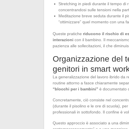
Stretching in piedi durante il tempo di 
concentrandosi sulle tensioni nella par
Meditazione breve seduta durante il pis
“ottimizzare” quel momento con una f
Queste pratiche
riducono il rischio di e
interazioni
con il bambino. Il meccanismo
pazienza alle sollecitazioni, il che diminuis
Organizzazione del te
genitori in smart wor
La generalizzazione del lavoro ibrido da re
routine attorno a fasce chiaramente separa
“blocchi per i bambini”
è documentato da 
Concretamente, ciò consiste nel concentrar
(durante il pisolino e le ore di scuola), p
professionali in sottofondo. Il confine è v
Questo approccio è associato a una diminu
contemporaneamente” e a una maggiore sodd