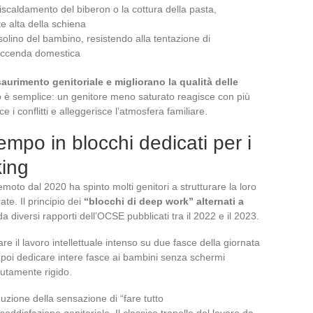
riscaldamento del biberon o la cottura della pasta,
te alta della schiena
olino del bambino, resistendo alla tentazione di
accenda domestica
saurimento genitoriale e migliorano la qualità delle
 è semplice: un genitore meno saturato reagisce con più
ce i conflitti e alleggerisce l’atmosfera familiare.
mpo in blocchi dedicati per i
king
moto dal 2020 ha spinto molti genitori a strutturare la loro
te. Il principio dei
“blocchi di deep work” alternati a
diversi rapporti dell’OCSE pubblicati tra il 2022 e il 2023.
e il lavoro intellettuale intenso su due fasce della giornata
er poi dedicare intere fasce ai bambini senza schermi
olutamente rigido.
zione della sensazione di “fare tutto
isfazione genitoriale. Il classico tranello del lavoro da