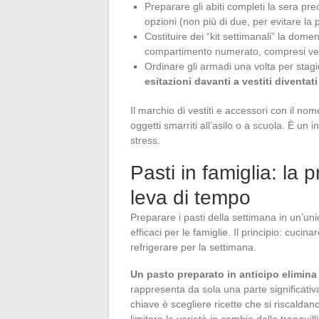
Preparare gli abiti completi la sera pr
opzioni (non più di due, per evitare la p
Costituire dei “kit settimanali” la dome
compartimento numerato, compresi vest
Ordinare gli armadi una volta per stagi
esitazioni davanti a vestiti diventat
Il marchio di vestiti e accessori con il n
oggetti smarriti all’asilo o a scuola. È un
stress.
Pasti in famiglia: la 
leva di tempo
Preparare i pasti della settimana in un’un
efficaci per le famiglie. Il principio: cuc
refrigerare per la settimana.
Un pasto preparato in anticipo elimin
rappresenta da sola una parte significativa
chiave è scegliere ricette che si riscaldan
limitare la varietà in cambio della tranquilli