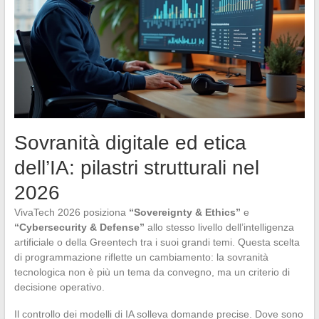
Sovranità digitale ed etica
dell’IA: pilastri strutturali nel
2026
VivaTech 2026 posiziona
“Sovereignty & Ethics”
e
“Cybersecurity & Defense”
allo stesso livello dell’intelligenza
artificiale o della Greentech tra i suoi grandi temi. Questa scelta
di programmazione riflette un cambiamento: la sovranità
tecnologica non è più un tema da convegno, ma un criterio di
decisione operativo.
Il controllo dei modelli di IA solleva domande precise. Dove sono