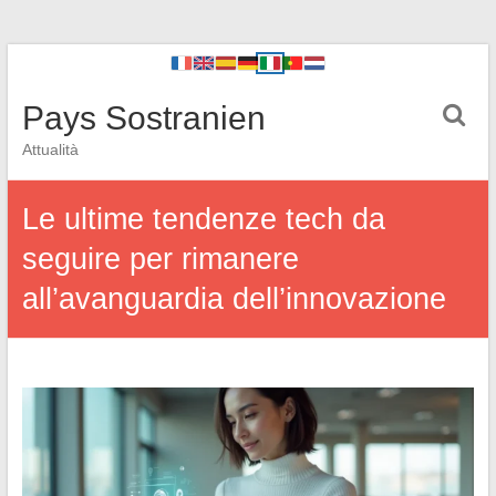
Pays Sostranien
Attualità
Le ultime tendenze tech da
seguire per rimanere
all’avanguardia dell’innovazione