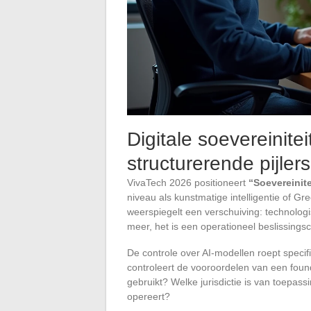
Digitale soevereinitei
structurerende pijler
VivaTech 2026 positioneert
“Soevereinite
niveau als kunstmatige intelligentie of 
weerspiegelt een verschuiving: technolog
meer, het is een operationeel beslissingsc
De controle over AI-modellen roept speci
controleert de vooroordelen van een foun
gebruikt? Welke jurisdictie is van toepas
opereert?