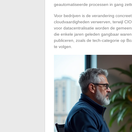
geautomatiseerde processen in gang zett
Voor bedrijven is de verandering concree
cloudvaardigheden verwerven, terwijl CIO’
voor datacentralisatie worden de gemeen
die enkele jaren geleden gangbaar waren
publiceren, zoals de tech-categorie op Bo
te volgen.