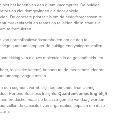
ing niet het kopen van een quantumcomputer. De huidige
lators en cloudomgevingen die door enkele
en. De concrete prioriteit is om de bedrijfsprocessen te
antumrekenkracht en teams op te leiden die in staat zijn
orm te formuleren.
rp van normalisatiewerkzaamheden om de dag te
chtige quantumcomputer de huidige encryptieprotocollen
 ontdekking van nieuwe moleculen in de gezondheids- en
heer, logistieke ketens) behoort tot de meest bestudeerde
quantumomgevingen testen.
 een segment vormt, blijft toenemende financiering
door Fortune Business Insights.
Quantumcomputing blijft
geen productie, maar de beslissingen die vandaag worden
uur zullen de capaciteit van organisaties bepalen om deze
aar is.