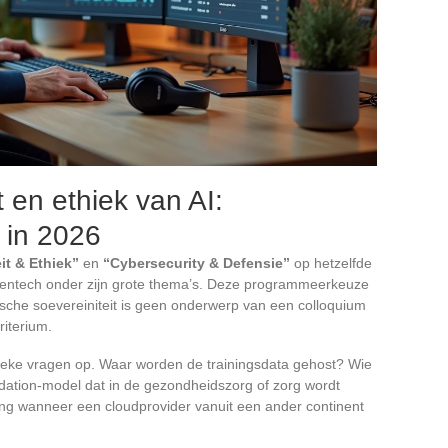
t en ethiek van AI:
s in 2026
it & Ethiek”
en
“Cybersecurity & Defensie”
op hetzelfde
Greentech onder zijn grote thema’s. Deze programmeerkeuze
ische soevereiniteit is geen onderwerp van een colloquium
riterium.
fieke vragen op. Waar worden de trainingsdata gehost? Wie
dation-model dat in de gezondheidszorg of zorg wordt
sing wanneer een cloudprovider vanuit een ander continent