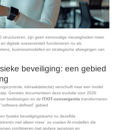
6 structureren, zijn geen eenvoudige nieuwigheden meer.
 en digitale soevereiniteit functioneren nu als
ketens, businessmodellen en strategische afwegingen van
ysieke beveiliging: een gebied
ing
ngscontrole, inbraakdetectie) verschuift naar een model
data. Genetec documenteert deze evolutie voor 2026:
 van beslissingen en de
IT/OT-convergentie
transformeren
 “software-defined” gebied.
en fysieke beveiligingsteams nu dezelfde
streren niet alleen meer: ze voeden AI-modellen die
stromen combineren met andere sensoren en