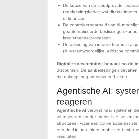
De keuze van de cloudprovider bepaalt 
regelgevingskader, wat directe impact
of financiën.
De controleerbaarheid van AI-modellen
geautomatiseerde beslissingen kunnen
kredietbeheerprocessen.
De opleiding van interne teams in algo
(AI-verantwoordelijke, ethische commis
Digitale soevereiniteit bepaalt nu de i
discoursen. De aanbestedingen bevatten c
die onlangs nog onbeduidend leken.
Agentische AI: system
reageren
Agentische AI
verwijst naar systemen die
uit te voeren zonder menselijke tussenkoms
structureel: waar een conversatie-assiste
een doel in sub-taken, mobiliseert externe
resultaten.