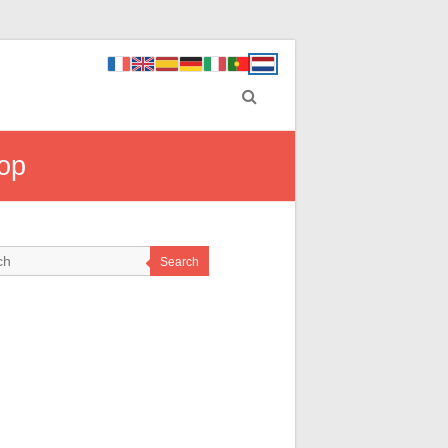
top
Search