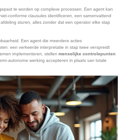
egepast te worden op complexe processen. Een agent kan
iet-conforme clausules identificeren, een samenvattend
e afdeling sturen, alles zonder dat een operator elke stap
ouwbaarheid. Een agent die meerdere acties
ten: een verkeerde interpretatie in stap twee verspreidt
ystemen implementeren, stellen
menselijke controlepunten
semi-autonome werking accepteren in plaats van totale