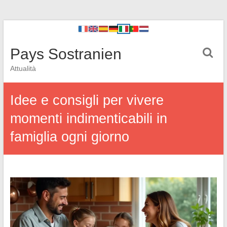
Pays Sostranien
Attualità
Idee e consigli per vivere
momenti indimenticabili in
famiglia ogni giorno