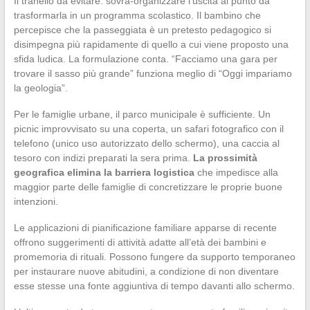
Il tranello da evitare: sovra-organizzare l’uscita al punto da
trasformarla in un programma scolastico. Il bambino che
percepisce che la passeggiata è un pretesto pedagogico si
disimpegna più rapidamente di quello a cui viene proposto una
sfida ludica. La formulazione conta. “Facciamo una gara per
trovare il sasso più grande” funziona meglio di “Oggi impariamo
la geologia”.
Per le famiglie urbane, il parco municipale è sufficiente. Un
picnic improvvisato su una coperta, un safari fotografico con il
telefono (unico uso autorizzato dello schermo), una caccia al
tesoro con indizi preparati la sera prima.
La prossimità
geografica elimina la barriera logistica
che impedisce alla
maggior parte delle famiglie di concretizzare le proprie buone
intenzioni.
Le applicazioni di pianificazione familiare apparse di recente
offrono suggerimenti di attività adatte all’età dei bambini e
promemoria di rituali. Possono fungere da supporto temporaneo
per instaurare nuove abitudini, a condizione di non diventare
esse stesse una fonte aggiuntiva di tempo davanti allo schermo.