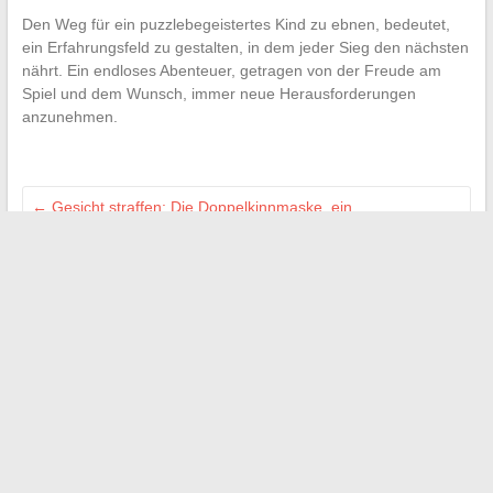
Den Weg für ein puzzlebegeistertes Kind zu ebnen, bedeutet,
ein Erfahrungsfeld zu gestalten, in dem jeder Sieg den nächsten
nährt. Ein endloses Abenteuer, getragen von der Freude am
Spiel und dem Wunsch, immer neue Herausforderungen
anzunehmen.
←
Gesicht straffen: Die Doppelkinnmaske, ein
Schönheitstrick zum Entdecken
Tipps zum Pizzabacken auf dem Grill ohne Stein und für
garantiertes Gelingen
→
Search