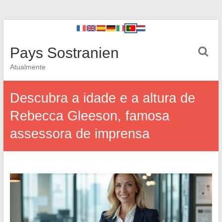
Pays Sostranien
Atualmente
Descubra a idade e a altura de
Rebecca Gleeson, famosa
assessora de imprensa