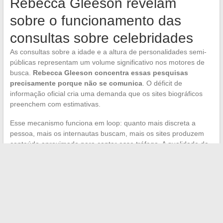
Rebecca Gleeson revelam
sobre o funcionamento das
consultas sobre celebridades
As consultas sobre a idade e a altura de personalidades semi-
públicas representam um volume significativo nos motores de
busca.
Rebecca Gleeson concentra essas pesquisas
precisamente porque não se comunica
. O déficit de
informação oficial cria uma demanda que os sites biográficos
preenchem com estimativas.
Esse mecanismo funciona em loop: quanto mais discreta a
pessoa, mais os internautas buscam, mais os sites produzem
conteúdo aproximado para captar esse tráfego. A qualidade da
informação recua à medida que o volume de publicação
aumenta.
O ano de nascimento 1971, a altura de cerca de 1,70 m e o
casamento em 1997 formam a base factual mais sólida
disponível sobre Rebecca Gleeson. Cada um desses dados
permanece uma estimativa cruzada, não uma declaração