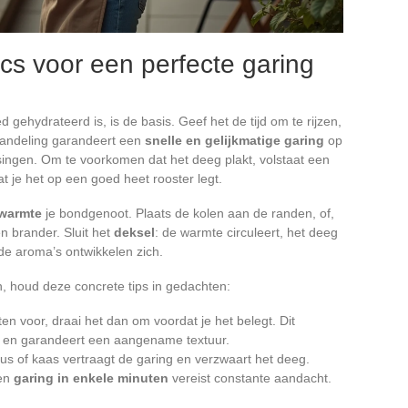
ucs voor een perfecte garing
 gehydrateerd is, is de basis. Geef het de tijd om te rijzen,
handeling garandeert een
snelle en gelijkmatige garing
op
ingen. Om te voorkomen dat het deeg plakt, volstaat een
t je het op een goed heet rooster legt.
 warmte
je bondgenoot. Plaats de kolen aan de randen, of,
n brander. Sluit het
deksel
: de warmte circuleert, het deeg
lde aroma’s ontwikkelen zich.
, houd deze concrete tips in gedachten:
en voor, draai het dan om voordat je het belegt. Dit
kt en garandeert een aangename textuur.
us of kaas vertraagt de garing en verzwaart het deeg.
een
garing in enkele minuten
vereist constante aandacht.