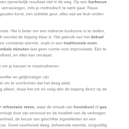
een opmerkelijk resultaat niet in de weg. Op een
barbecue
verrassingen, mits je methodisch te werk gaat. Rauw
 gouden korst, een subtiele geur, alles wat we leuk vinden
rmte. Het is beter om een indirecte kookzone in te stellen,
 voordat de topping klaar is. Het gebruik van het
deksel
oor constante warmte, zoals in een
traditionele oven
.
 enkele minuten
laat geen ruimte voor improvisatie. Eén te
dheid, en alles kan omslaan.
n om je kansen te maximaliseren:
sneller en gelijkmatiger zijn.
ie om te voorkomen dat het deeg plakt.
 alleen, draai het om en voeg dan de topping direct op de
er
refractaire steen
, waar de smaak van
houtskool
of
gas
overtuigt door zijn eenvoud en de kwaliteit van de verkregen
amheid, de keuze van geschikte ingrediënten en een
cue. Goed voorbereid deeg, beheersde warmte, zorgvuldig