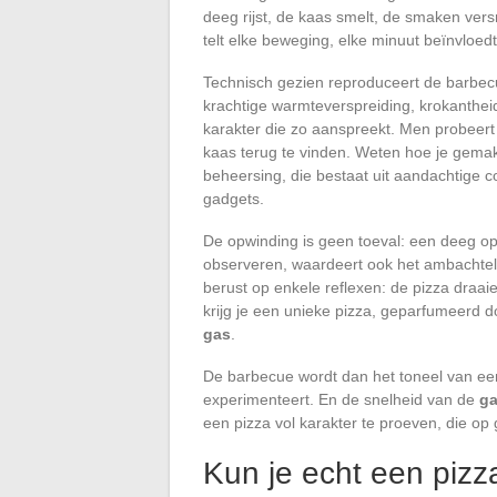
deeg rijst, de kaas smelt, de smaken vers
telt elke beweging, elke minuut beïnvloedt
Technisch gezien reproduceert de barbec
krachtige warmteverspreiding, krokanthei
karakter die zo aanspreekt. Men probeert
kaas terug te vinden. Weten hoe je gemak
beheersing, die bestaat uit aandachtige c
gadgets.
De opwinding is geen toeval: een deeg op 
observeren, waardeert ook het ambachtel
berust op enkele reflexen: de pizza draai
krijg je een unieke pizza, geparfumeerd 
gas
.
De barbecue wordt dan het toneel van ee
experimenteert. En de snelheid van de
ga
een pizza vol karakter te proeven, die op 
Kun je echt een piz