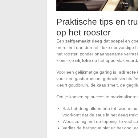
Praktische tips en tr
op het rooster
Een
zelfgemaakt deeg
dat soepel en goed
en rol het dan dun uit: deze eenvoudige 
het rooster, zonder onaangename verrass
klein likje
olijfolie
op het oppervlak voorda
Voor een gelijkmatige garing is
indirecte
voor een gasbarbecue, gebruik slechts éé
kleurt goudbruin, de kaas smelt, de gegri
Om je kansen op succes te maximaliseren
Bak het deeg alleen één tot twee minut
voorkomt dat de saus in het deeg tre
Wees zuinig met de topping: te veel sa
Verlies de barbecue niet uit het oog: 