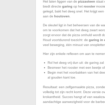
Het laten liggen van de
pizzasteen
staat 
biedt directe
garing
op het
rooster
mooie 
gelegd, bakt het deeg snel. Het krijgt een
aan de
houtoven
.
De sleutel ligt in het beheersen van de wa
om te voorkomen dat het deeg zwart wordt
zorgt ervoor dat de pizza omhuld wordt d
Houd voortdurend toezicht: de
garing in
veel beweging, één minuut van onopletten
Hier zijn enkele reflexen om aan te neme
Rol het deeg vrij dun uit: de garing zal 
Besmeer het rooster met een beetje ol
Begin met het voorbakken van het deeg
al gouden kant toe.
Resultaat: een zelfgemaakte pizza, zond
volledig tot zijn recht komt. Deze versie 
krokantheid. Succes hangt af van waakza
aandachtige aanwezigheid voor de barbe