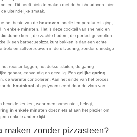
melten. Dit heeft niets te maken met de huishoudoven: hier
 de uiteindelijke smaak.
ue het beste van de
houtoven
: snelle temperatuurstijging,
d in enkele
minuten
. Het is deze cocktail van snelheid en
 die dunne korst, die zachte bodem, die perfect gesmolten
kelijk een barbecuepizza kunt bakken is dan een echte
ontrole en zelfvertrouwen in de uitvoering, zonder onnodige
het rooster leggen, het deksel sluiten, de garing
ijke gebaar, eenvoudig en gezellig. Een
gelijke garing
en, de
warmte
controleren. Aan het einde van het proces
door de
houtskool
of gedynamiseerd door de vlam van
n bevrijde keuken, waar men samenstelt, belegt,
ring in enkele minuten
doet niets af aan het plezier om
geen enkele andere lijkt.
za maken zonder pizzasteen?