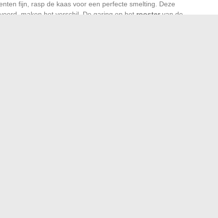
oenten fijn, rasp de kaas voor een perfecte smelting. Deze
voerd, maken het verschil. De garing op het
rooster
van de
hentiek als persoonlijk is, ver weg van industriële
 met dit unieke, gouden, geurende karakter uit de
bacht dan de routine oproept.
der steen geen kwestie van compromis, maar van
rontdekt men het plezier om een beperking om te zetten in
 hebben. De volgende keer dat de vlam knettert, zal de
erkennen en aanmoedigen: praktische tips en trucs
ssier naar Pôle emploi sturen en hoe doe je dat goed?
→