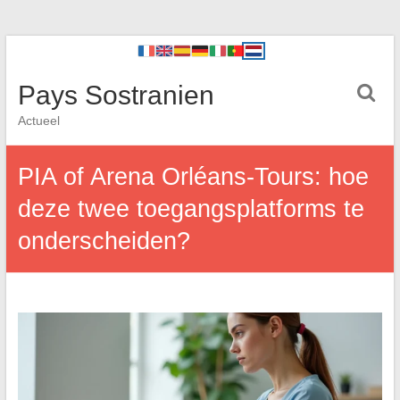
Pays Sostranien
Actueel
PIA of Arena Orléans-Tours: hoe
deze twee toegangsplatforms te
onderscheiden?