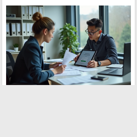
De PIA en Arena zullen waarschijnlijk nog een tijd naast elkaar
bestaan in de academie van Orléans-Tours. De eerste behoudt
zijn nut als informatiekanaal voor lokale informatie, terwijl de
tweede steeds meer de dagelijkse werktools concentreert. Voor
een nieuw toegewezen medewerker helpt het om dit
onderscheid te onthouden om niet op de verkeerde plek te
zoeken naar een applicatie die zich op het andere portaal