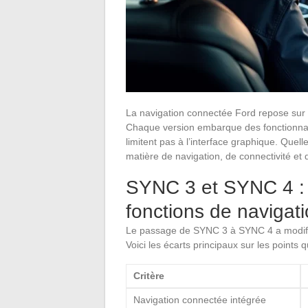
La navigation connectée Ford repose sur 
Chaque version embarque des fonctionnali
limitent pas à l’interface graphique. Que
matière de navigation, de connectivité et
SYNC 3 et SYNC 4 : 
fonctions de navigat
Le passage de SYNC 3 à SYNC 4 a modifié
Voici les écarts principaux sur les points 
Critère
Navigation connectée intégrée