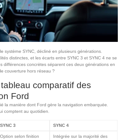
le système SYNC, décliné en plusieurs générations.
tés distinctes, et les écarts entre SYNC 3 et SYNC 4 ne se
lles différences concrètes séparent ces deux générations en
 de couverture hors réseau ?
tableau comparatif des
ion Ford
 la manière dont Ford gère la navigation embarquée.
qui comptent au quotidien.
SYNC 3
SYNC 4
Option selon finition
Intégrée sur la majorité des