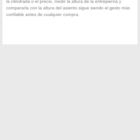
la cilindrada o el precio, medir la altura de la entrepierna y
compararla con la altura del asiento sigue siendo el gesto más
confiable antes de cualquier compra.
←
Inversión en alquiler: ¿Se debe confiar en los análisis de
las agencias inmobiliarias?