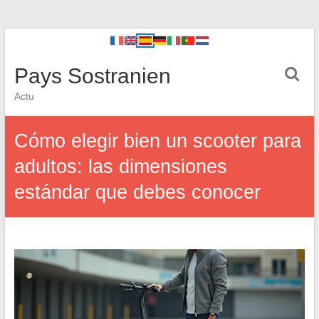
Pays Sostranien
Actu
Cómo elegir bien un scooter para
adultos: las dimensiones
estándar que debes conocer