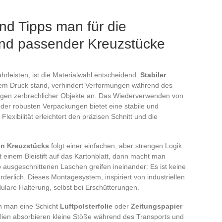
nd Tipps man für die
 und passender Kreuzstücke
hrleisten, ist die Materialwahl entscheidend.
Stabiler
 dem Druck stand, verhindert Verformungen während des
ngen zerbrechlicher Objekte an. Das Wiederverwenden von
der robusten Verpackungen bietet eine stabile und
exibilität erleichtert den präzisen Schnitt und die
n Kreuzstücks
folgt einer einfachen, aber strengen Logik.
 einem Bleistift auf das Kartonblatt, dann macht man
so ausgeschnittenen Laschen greifen ineinander: Es ist keine
erlich. Dieses Montagesystem, inspiriert von industriellen
dulare Halterung, selbst bei Erschütterungen.
n man eine Schicht
Luftpolsterfolie
oder
Zeitungspapier
lien absorbieren kleine Stöße während des Transports und