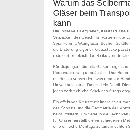
Warum das Selberma
Gläser beim Transpo
kann
Die Initiative zu ergreifen,
Kreuzstücke fü
Verpacken des Geschirrs. Vorgefertigte Lö
Spiel kommt: Weingläser, Becher, Sektflö
die Erstellung eigener Kreuzstücke passt
reduziert erheblich das Risiko von Bruch
Für diejenigen, die alte Gläser, ungleiche
Personalisierung unerlässlich. Das Baue
es, das zu verwenden, was man zur Hand 
Umweltbelastung. Das ist kein Detail: Di
jedes zerbrechliche Stück des Alltags abge
Ein effektives Kreuzstück improvisiert m
des Schnitts und die Geometrie der Mon
beim Polstern. Um tiefer in die Techniken
für Gläser herstellt die verschiedenen M
eine einfache Montage zu einem echten S