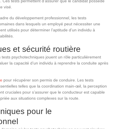
s. Ces tests permettent d’assurer que le candidat possède
e visé.
cadre du développement professionnel, les tests
 domaines dans lesquels un employé peut nécessiter une
nt utilisés pour déterminer l’aptitude d’un individu à
bilités.
es et sécurité routière
s tests psychotechniques jouent un rôle particulièrement
aluer la capacité d’un individu à reprendre la conduite après
le
pour récupérer son permis de conduire. Les tests
ntielles telles que la coordination main-œil, la perception
 sont cruciales pour s’assurer que le conducteur est capable
riée aux situations complexes sur la route.
niques pour le
onnel