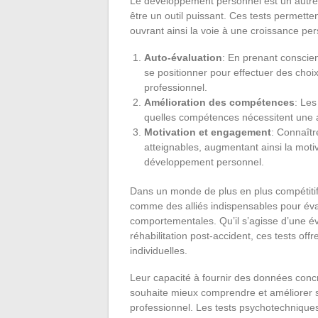
Le développement personnel est un autre
être un outil puissant. Ces tests permetten
ouvrant ainsi la voie à une croissance per
Auto-évaluation
: En prenant consci
se positionner pour effectuer des cho
professionnel.
Amélioration des compétences
: Les
quelles compétences nécessitent une a
Motivation et engagement
: Connaîtr
atteignables, augmentant ainsi la mot
développement personnel.
Dans un monde de plus en plus compétitif
comme des alliés indispensables pour éva
comportementales. Qu’il s’agisse d’une év
réhabilitation post-accident, ces tests offr
individuelles.
Leur capacité à fournir des données concr
souhaite mieux comprendre et améliorer s
professionnel. Les tests psychotechniques,