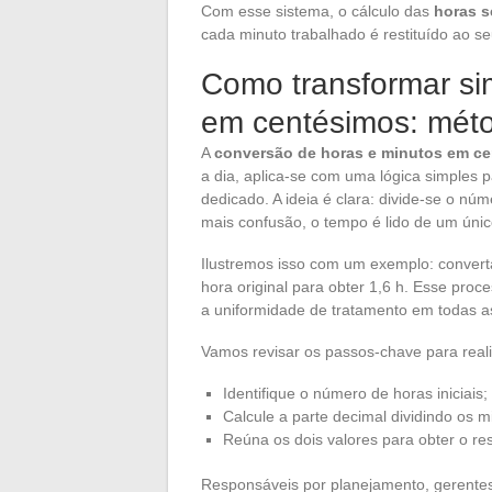
Com esse sistema, o cálculo das
horas 
cada minuto trabalhado é restituído ao se
Como transformar si
em centésimos: méto
A
conversão de horas e minutos em c
a dia, aplica-se com uma lógica simples 
dedicado. A ideia é clara: divide-se o n
mais confusão, o tempo é lido de um único
Ilustremos isso com um exemplo: converta 
hora original para obter 1,6 h. Esse proc
a uniformidade de tratamento em todas as
Vamos revisar os passos-chave para real
Identifique o número de horas iniciais;
Calcule a parte decimal dividindo os m
Reúna os dois valores para obter o re
Responsáveis por planejamento, gerente