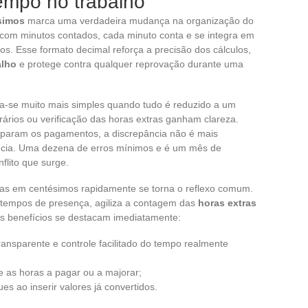
tempo no trabalho
simos
marca uma verdadeira mudança na organização do
com minutos contados, cada minuto conta e se integra em
os. Esse formato decimal reforça a precisão dos cálculos,
alho
e protege contra qualquer reprovação durante uma
a-se muito mais simples quando tudo é reduzido a um
rários ou verificação das horas extras ganham clareza.
eparam os pagamentos, a discrepância não é mais
ância. Uma dezena de erros mínimos e é um mês de
flito que surge.
as em centésimos rapidamente se torna o reflexo comum.
s tempos de presença, agiliza a contagem das
horas extras
ns benefícios se destacam imediatamente:
ansparente e controle facilitado do tempo realmente
re as horas a pagar ou a majorar;
s ao inserir valores já convertidos.