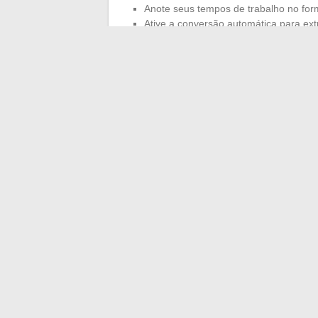
Anote seus tempos de trabalho no form
Ative a conversão automática para ext
Utilize esses dados para suas escalas
Saber manobrar essas soluções é reforç
considerável durante todo o ano. Não há 
contestações. A conversão de horas em ce
estabelece as bases para uma gestão do t
Avançamos, cronômetro em mãos, em direç
medida com precisão até mesmo no cont
←
As vantagens de uma agência web par
Como ter sucesso na rec