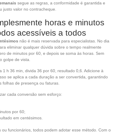
semanais
segue as regras, a conformidade é garantida e
u justo valor no contracheque.
mplesmente horas e minutos
dos acessíveis a todos
entésimos
não é mais reservada para especialistas. No dia
para eliminar qualquer dúvida sobre o tempo realmente
úmero de minutos por 60, e depois se soma às horas. Sem
 golpe de vista.
1 h 36 min, divida 36 por 60, resultado 0,6. Adicione à
esso se aplica a cada duração a ser convertida, garantindo
 folhas de presença ou faturas.
izar cada conversão sem esforço:
inutos por 60;
sultado em centésimos.
s ou funcionários, todos podem adotar esse método. Com o