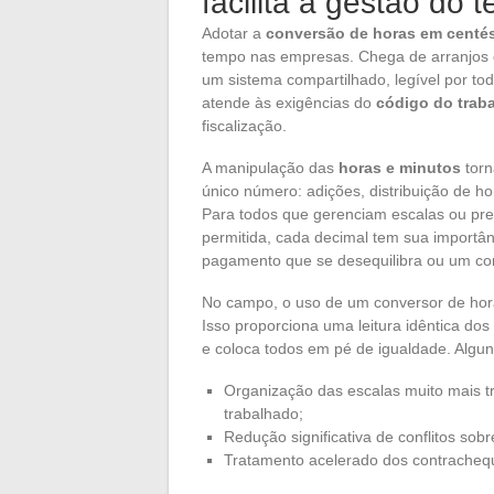
facilita a gestão do 
Adotar a
conversão de horas em centé
tempo nas empresas. Chega de arranjos 
um sistema compartilhado, legível por tod
atende às exigências do
código do trab
fiscalização.
A manipulação das
horas e minutos
torn
único número: adições, distribuição de ho
Para todos que gerenciam escalas ou pr
permitida, cada decimal tem sua import
pagamento que se desequilibra ou um con
No campo, o uso de um conversor de hor
Isso proporciona uma leitura idêntica do
e coloca todos em pé de igualdade. Algu
Organização das escalas muito mais tr
trabalhado;
Redução significativa de conflitos sob
Tratamento acelerado dos contracheque