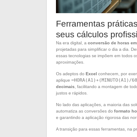
Ferramentas práticas
seus cálculos profiss
Na era digital, a
conversão de horas em
projetadas para simplificar o dia a dia. D
essas tecnologias se impõem em todos os
aproximações.
Os adeptos do
Excel
conhecem, por exempl
=HORA(A1)+(MINUTO(A1)/6
aplique
decimais
, facilitando a montagem de to
justos e rápidos.
No lado das aplicações, a maioria das 
automatiza as conversões do
formato ho
e garantindo a aplicação rigorosa das nor
A transição para essas ferramentas, na p