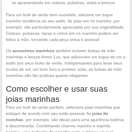
se apresentando em colares, pulseiras, anéis e brincos.
Para um look de verão bem-sucedido, adicione um toque
marinho tendência ao seu estilo. As joias em nó marinho, por
exemplo, são particularmente apreciadas por sua originalidade.
Colares, pulseiras, tiaras e cintos em nó marinho podem ser
feitos à mão, tornando cada peça única e pessoal.
Os
acessórios marinhos
também incluem bolsas de mão
marinhas e lenços Armor Lux, que adicionam um toque de cor e
estilo aos seus looks de verão. Indispensáveis para levar seus
óculos de sol, um bom livro e protetor solar, as bolsas de mão
marinhas são tão práticas quanto elegantes.
Como escolher e usar suas
joias marinhas
Para um look de verão perfeito, selecione joias marinhas que
estejam de acordo com seu estilo pessoal. As
joias de
conchas
, por exemplo, são ideais para uma aparência boêmia
e descontraída. Combinando charme marinho e espírito
boêmio, uma
pulseira de concha
pode sublimar um look