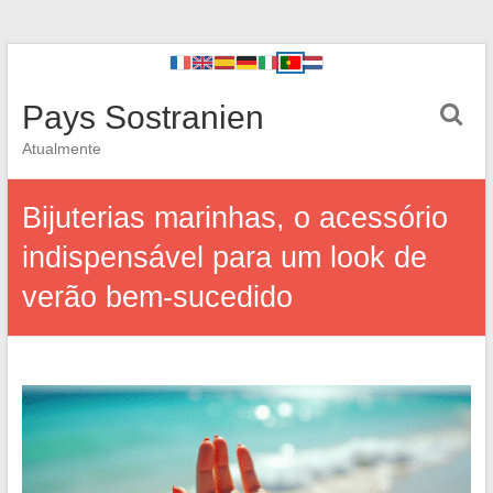
Pays Sostranien
Atualmente
Bijuterias marinhas, o acessório
indispensável para um look de
verão bem-sucedido