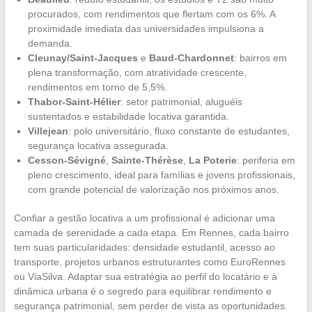
procurados, com rendimentos que flertam com os 6%. A
proximidade imediata das universidades impulsiona a
demanda.
Cleunay/Saint-Jacques
e
Baud-Chardonnet
: bairros em
plena transformação, com atratividade crescente,
rendimentos em torno de 5,5%.
Thabor-Saint-Hélier
: setor patrimonial, aluguéis
sustentados e estabilidade locativa garantida.
Villejean
: polo universitário, fluxo constante de estudantes,
segurança locativa assegurada.
Cesson-Sévigné
,
Sainte-Thérèse
,
La Poterie
: periferia em
pleno crescimento, ideal para famílias e jovens profissionais,
com grande potencial de valorização nos próximos anos.
Confiar a gestão locativa a um profissional é adicionar uma
camada de serenidade a cada etapa. Em Rennes, cada bairro
tem suas particularidades: densidade estudantil, acesso ao
transporte, projetos urbanos estruturantes como EuroRennes
ou ViaSilva. Adaptar sua estratégia ao perfil do locatário e à
dinâmica urbana é o segredo para equilibrar rendimento e
segurança patrimonial, sem perder de vista as oportunidades.