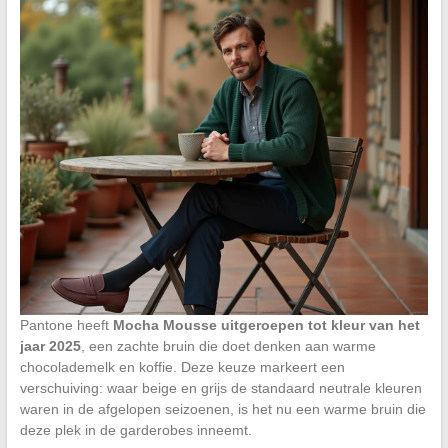
Pantone heeft
Mocha Mousse uitgeroepen tot kleur van het
jaar 2025
, een zachte bruin die doet denken aan warme
chocolademelk en koffie. Deze keuze markeert een
verschuiving: waar beige en grijs de standaard neutrale kleuren
waren in de afgelopen seizoenen, is het nu een warme bruin die
deze plek in de garderobes inneemt.