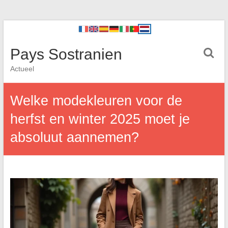
Pays Sostranien
Actueel
Welke modekleuren voor de
herfst en winter 2025 moet je
absoluut aannemen?