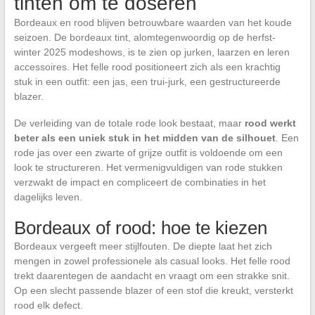
tinten om te doseren
Bordeaux en rood blijven betrouwbare waarden van het koude
seizoen. De bordeaux tint, alomtegenwoordig op de herfst-
winter 2025 modeshows, is te zien op jurken, laarzen en leren
accessoires. Het felle rood positioneert zich als een krachtig
stuk in een outfit: een jas, een trui-jurk, een gestructureerde
blazer.
De verleiding van de totale rode look bestaat, maar
rood werkt
beter als een uniek stuk in het midden van de silhouet
. Een
rode jas over een zwarte of grijze outfit is voldoende om een
look te structureren. Het vermenigvuldigen van rode stukken
verzwakt de impact en compliceert de combinaties in het
dagelijks leven.
Bordeaux of rood: hoe te kiezen
Bordeaux vergeeft meer stijlfouten. De diepte laat het zich
mengen in zowel professionele als casual looks. Het felle rood
trekt daarentegen de aandacht en vraagt om een strakke snit.
Op een slecht passende blazer of een stof die kreukt, versterkt
rood elk defect.