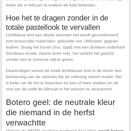
tinten die in februari al onderin de kast belanden.
Hoe het te dragen zonder in de
totale pastellook te vervallen
Lichtblauw wint aan diepte wanneer het wordt gecombineerd
met textuurrijke materialen: gekookte wol, ribfluweel, gegrain
leather. Draag het boven (trui, sjaal) met een donkere onderkant
(bordeaux broek, zwarte leren rok), het verlicht het gezicht
zonder een te zomerse stijl te geven.
Daarentegen vereist de totale lichtblauwe look in de winter een
beheersing van de volumes die de oefening riskant maakt. Het
is beter om de tint te beperken tot een of twee stukken en de
rest van de outfit de silhouet in het seizoen te verankeren.
Botero geel: de neutrale kleur
die niemand in de herfst
verwachtte
Volgens de WGSN-analisten geciteerd door Voici,
wordt botero