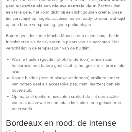
geel nu gezien als een nieuwe neutrale kleur
. Zachter dan
een felle gele, het komt dicht bij een licht gouden crème. Deze
tint verschijnt op nagels, accessoires en ready-to-wear, wat wijst
op een brede verspreiding, geen podiumhype.
Botero geel deelt met Mocha Mousse een eigenschap: beide
functioneren als basiskleuren in plaats van als accenten. Het
verschil ligt in de temperatuur van de huidtint.
Warme huiden (gouden of olijf ondertoon) winnen aan
helderheid met botero geel dicht bij het gezicht, in brei of als
sjaal.
Koude huiden (roze of blauwe ondertoon) profiteren meer
van botero geel als accessoire (tas, riem, laarzen) dan als
bovenstuk.
Op matte of donkere huidtinten creëert de tint een zachte
contrast dat zowel in een totale look als in een geïsoleerde
toets werkt.
Bordeaux en rood: de intense