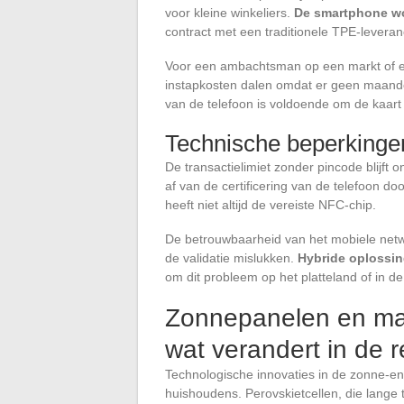
voor kleine winkeliers.
De smartphone wo
contract met een traditionele TPE-leveranc
Voor een ambachtsman op een markt of een
instapkosten dalen omdat er geen maande
van de telefoon is voldoende om de kaart 
Technische beperkinge
De transactielimiet zonder pincode blijft
af van de certificering van de telefoon d
heeft niet altijd de vereiste NFC-chip.
De betrouwbaarheid van het mobiele netwe
de validatie mislukken.
Hybride oplossin
om dit probleem op het platteland of in d
Zonnepanelen en mate
wat verandert in de r
Technologische innovaties in de zonne-ene
huishoudens. Perovskietcellen, die lange t