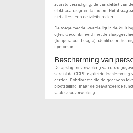
zuurstofverzadiging, de variabiliteit van
elektrocardiogram te meten.
Het draagba
niet alleen een activiteitstracker.
De toegevoegde waarde ligt in de kruisi
cijfer. Gecombineerd met de slaapgeschie
(temperatuur, hoogte), identificeert het i
opmerken.
Bescherming van perso
De opslag en verwerking van deze gegeve
vereist de GDPR expliciete toestemming 
derden. Fabrikanten die de gegevens lok
blootstelling, maar de geavanceerde funct
vaak cloudverwerking.
De bedrijven in de digitale sector die d
tussen functionele rijkdom en naleving va
is de meest veelbelovende weg om beide 
De technologische innovaties van 2024 de