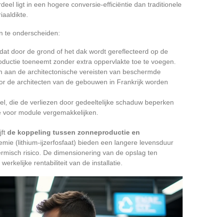
l ligt in een hogere conversie-efficiëntie dan traditionele
iaaldikte.
n te onderscheiden:
ht dat door de grond of het dak wordt gereflecteerd op de
ductie toeneemt zonder extra oppervlakte toe te voegen.
 aan de architectonische vereisten van beschermde
or de architecten van de gebouwen in Frankrijk worden
l, die de verliezen door gedeeltelijke schaduw beperken
e voor module vergemakkelijken.
jft
de koppeling tussen zonneproductie en
emie (lithium-ijzerfosfaat) bieden een langere levensduur
rmisch risico. De dimensionering van de opslag ten
erkelijke rentabiliteit van de installatie.