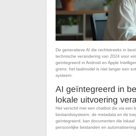
De generatieve AI die rechtstreeks in bes
technische verandering van 2024 voor ei
geïntegreerd in Android en Apple Intell
grens: het taalmodel is niet langer een ex
systeem.
AI geïntegreerd in b
lokale uitvoering ver
Het verschil met een chatbot die via een br
bestandssysteem, de metadata en de toep
geïntegreerd, kan documenten die lokaal 
persoonlijke bestanden en automatisering