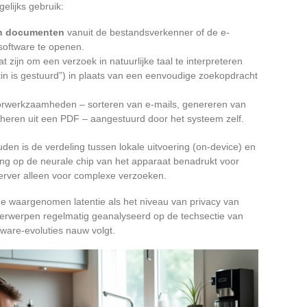
elijks gebruik:
an documenten
vanuit de bestandsverkenner of de e-
software te openen.
 zijn om een verzoek in natuurlijke taal te interpreteren
rtin is gestuurd”) in plaats van een eenvoudige zoekopdracht
orwerkzaamheden – sorteren van e-mails, genereren van
eren uit een PDF – aangestuurd door het systeem zelf.
den is de verdeling tussen lokale uitvoering (on-device) en
ng op de neurale chip van het apparaat benadrukt voor
erver alleen voor complexe verzoeken.
de waargenomen latentie als het niveau van privacy van
erwerpen regelmatig geanalyseerd op de techsectie van
tware-evoluties nauw volgt.