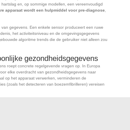
 de hartslag en, op sommige modellen, een vereenvoudigd
re apparaat wordt een hulpmiddel voor pre-diagnose
,
ng van gegevens. Een enkele sensor produceert een ruwe
denis, het activiteitsniveau en de omgevingsgegevens
ngebouwde algoritme trends die de gebruiker niet alleen zou
onlijke gezondheidsgegevens
ns roept concrete regelgevende vragen op. In Europa
voor elke overdracht van gezondheidsgegevens naar
aal op het apparaat verwerken, verminderen de
ies (zoals het detecteren van boezemfibrilleren) vereisen
eze oplossingen ontwikkelen, moeten een afweging maken
n regelgeving.
Edge computing toegepast op wearables
te verzoenen.
len een rode draad: de verwerking komt dichter bij de