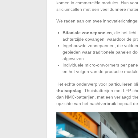
komen in commerciële modules. Hun voordee
siliciumcellen met een veel dunnere mater
We raden aan om twee innovatierichtinge
Bifaciale zonnepanelen
, die het lic
achterzijde opvangen, waardoor de pro
Ingebouwde zonnepannen, die voldoen
gebieden waar traditionele panelen do
afgewezen.
Individuele micro-omvormers per panee
en het volgen van de productie modul
Het echte onderwerp voor particulieren bli
thuisopslag
. Thuisbatterijen met LFP-ch
dan NMC-batterijen, met een verlaagd the
opzichte van het nachtverbruik bepaalt de w