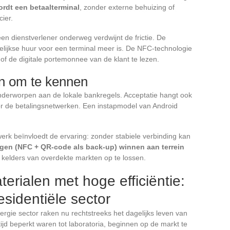
rdt een betaalterminal
, zonder externe behuizing of
ier.
 dienstverlener onderweg verdwijnt de frictie. De
lijkse huur voor een terminal meer is. De NFC-technologie
of de digitale portemonnee van de klant te lezen.
n om te kennen
 onderworpen aan de lokale bankregels. Acceptatie hangt ook
oor de betalingsnetwerken. Een instapmodel van Android
rk beïnvloedt de ervaring: zonder stabiele verbinding kan
gen (NFC + QR-code als back-up) winnen aan terrein
e kelders van overdekte markten op te lossen.
rialen met hoge efficiëntie:
esidentiële sector
rgie sector raken nu rechtstreeks het dagelijks leven van
ijd beperkt waren tot laboratoria, beginnen op de markt te