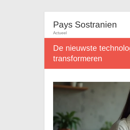
Pays Sostranien
Actueel
De nieuwste technolog
transformeren