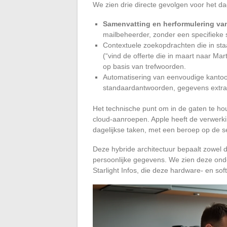
We zien drie directe gevolgen voor het dag
Samenvatting en herformulering v
mailbeheerder, zonder een specifieke 
Contextuele zoekopdrachten die in staat
(“vind de offerte die in maart naar Ma
op basis van trefwoorden.
Automatisering van eenvoudige kanto
standaardantwoorden, gegevens extrah
Het technische punt om in de gaten te hou
cloud-aanroepen. Apple heeft de verwerki
dagelijkse taken, met een beroep op de s
Deze hybride architectuur bepaalt zowel 
persoonlijke gegevens. We zien deze ond
Starlight Infos, die deze hardware- en sof