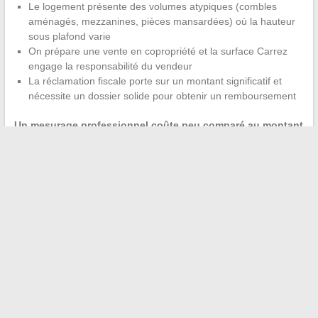
Le logement présente des volumes atypiques (combles
aménagés, mezzanines, pièces mansardées) où la hauteur
sous plafond varie
On prépare une vente en copropriété et la surface Carrez
engage la responsabilité du vendeur
La réclamation fiscale porte sur un montant significatif et
nécessite un dossier solide pour obtenir un remboursement
Un mesurage professionnel coûte peu comparé au montant
d’un redressement fiscal
ou à la perte sur un prix de vente
mal calibré. Pour un bien aux volumes simples, un
diagnostiqueur suffit. Pour des configurations complexes, le
géomètre-expert reste la référence.
Corriger une surface habitable, que ce soit auprès du fisc, d’un
bailleur ou dans un acte de vente, repose toujours sur le même
socle : un mesurage fiable et un dossier documenté. La fiche
cadastrale reste le point de départ pour la taxe foncière, le bail
signé pour la location, l’acte authentique pour la vente.
Agir tôt
limite les pertes financières
, qu’il s’agisse d’un trop-perçu
fiscal récupérable ou d’un loyer à ajuster.