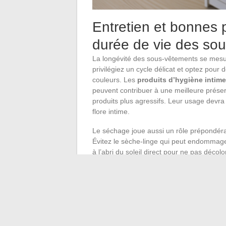
Entretien et bonnes 
durée de vie des so
La longévité des sous-vêtements se mesure
privilégiez un cycle délicat et optez pour 
couleurs. Les
produits d’hygiène intime
peuvent contribuer à une meilleure préser
produits plus agressifs. Leur usage devra 
flore intime.
Le séchage joue aussi un rôle prépondéra
Évitez le sèche-linge qui peut endommager l
à l’abri du soleil direct pour ne pas décolor
non négligeable : pliez soigneusement vos
Face à l’inévitable usure, le
recyclage d
responsable. Les fibres peuvent être réutil
l’impact environnemental. Des associatio
de recyclage, transformant cette fin de c