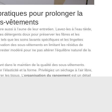
pratiques pour prolonger la
us-vêtements
 aussi à l’aune de leur entretien. Lavez-les à l’eau tiède,
des détergents doux pour préserver les fibres et les
tels que les soins lavants spécifiques et les lingettes
vation des sous-vêtements en limitant les résidus de
rester modéré pour ne pas altérer l’équilibre naturel de la
nt dans le maintien de la qualité des sous-vêtements.
’élasticité et la forme. Privilégiez un séchage à l’air libre,
er les tissus. L’
organisation du rangement
est un détail
 sous-vêtements ou roulez-les pour éviter de les déformer.
es sous-vêtements
usagés représente une alternative
isées dans la fabrication d’autres produits, réduisant ainsi
ns et entreprises spécialisées proposent des programmes
ycle en une opportunité éco-responsable.